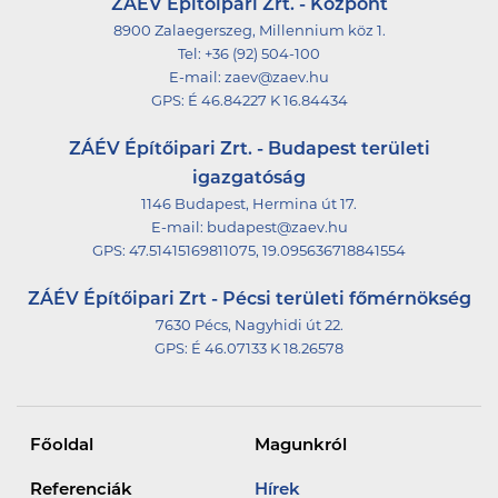
ZÁÉV Építőipari Zrt. - Központ
8900 Zalaegerszeg, Millennium köz 1.
Tel:
+36 (92) 504-100
E-mail:
zaev@zaev.hu
GPS:
É 46.84227 K 16.84434
ZÁÉV Építőipari Zrt. - Budapest területi
igazgatóság
1146 Budapest, Hermina út 17.
E-mail:
budapest@zaev.hu
GPS:
47.51415169811075, 19.095636718841554
ZÁÉV Építőipari Zrt - Pécsi területi főmérnökség
7630 Pécs, Nagyhidi út 22.
GPS:
É 46.07133 K 18.26578
Főoldal
Magunkról
Referenciák
Hírek