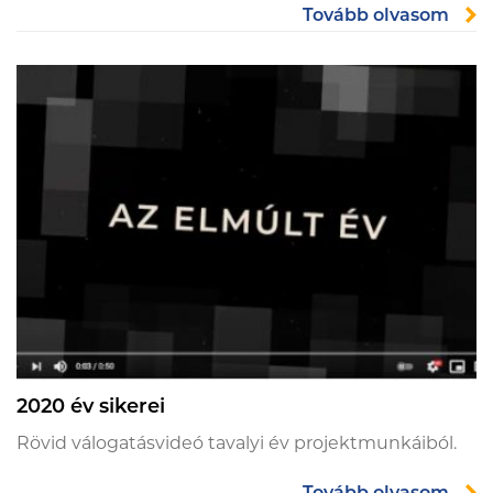
Tovább olvasom
2020 év sikerei
Rövid válogatásvideó tavalyi év projektmunkáiból.