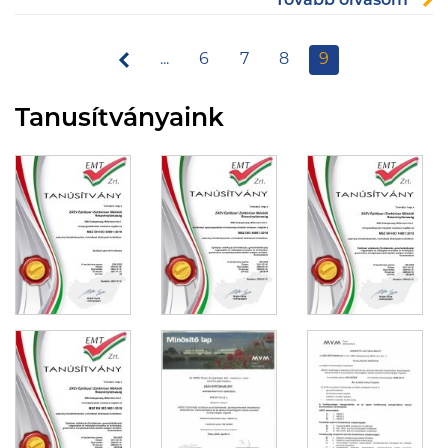
Tovább olvasom
...
6
7
8
9
Tanusítványaink