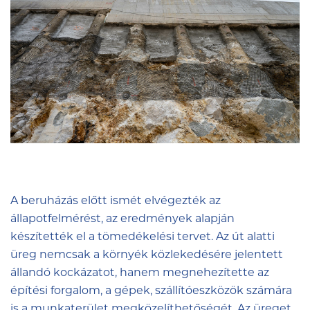
A beruházás előtt ismét elvégezték az
állapotfelmérést, az eredmények alapján
készítették el a tömedékelési tervet. Az út alatti
üreg nemcsak a környék közlekedésére jelentett
állandó kockázatot, hanem megnehezítette az
építési forgalom, a gépek, szállítóeszközök számára
is a munkaterület megközelíthetőségét. Az üreget