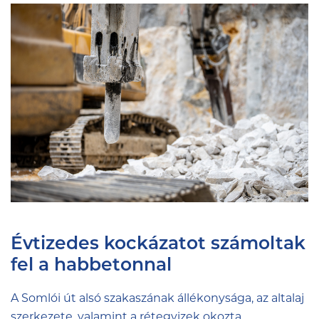
Évtizedes kockázatot számoltak
fel a habbetonnal
A Somlói út alsó szakaszának állékonysága, az altalaj
szerkezete, valamint a rétegvizek okozta