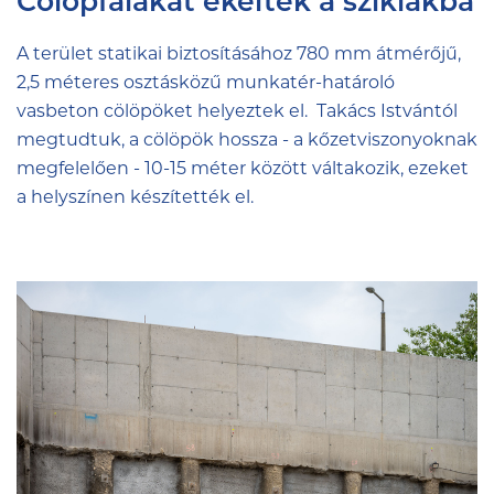
Cölöpfalakat ékeltek a sziklákba
A terület statikai biztosításához 780 mm átmérőjű,
2,5 méteres osztásközű munkatér-határoló
vasbeton cölöpöket helyeztek el. Takács Istvántól
megtudtuk, a cölöpök hossza - a kőzetviszonyoknak
megfelelően - 10-15 méter között váltakozik, ezeket
a helyszínen készítették el.