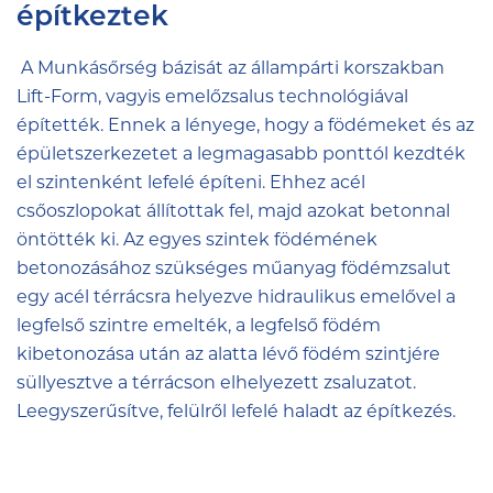
építkeztek
A Munkásőrség bázisát az állampárti korszakban
Lift-Form, vagyis emelőzsalus technológiával
építették. Ennek a lényege, hogy a födémeket és az
épületszerkezetet a legmagasabb ponttól kezdték
el szintenként lefelé építeni. Ehhez acél
csőoszlopokat állítottak fel, majd azokat betonnal
öntötték ki. Az egyes szintek födémének
betonozásához szükséges műanyag födémzsalut
egy acél térrácsra helyezve hidraulikus emelővel a
legfelső szintre emelték, a legfelső födém
kibetonozása után az alatta lévő födém szintjére
süllyesztve a térrácson elhelyezett zsaluzatot.
Leegyszerűsítve, felülről lefelé haladt az építkezés.