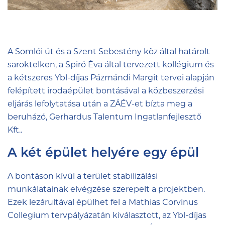
A Somlói út és a Szent Sebestény köz által határolt
saroktelken, a Spiró Éva által tervezett kollégium és
a kétszeres Ybl-díjas Pázmándi Margit tervei alapján
felépített irodaépület bontásával a közbeszerzési
eljárás lefolytatása után a
ZÁÉV
-et bízta meg a
beruházó, Gerhardus Talentum Ingatlanfejlesztő
Kft..
A két épület helyére egy épül
A bontáson kívül a terület stabilizálási
munkálatainak elvégzése szerepelt a projektben.
Ezek lezárultával épülhet fel a Mathias Corvinus
Collegium tervpályázatán kiválasztott, az Ybl-díjas