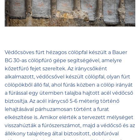
Védőcsöves fúrt hézagos cölöpfal készült a Bauer
BG 30-as cölöpfúró gépe segítségével, amelyre
kőzetfúró fejet szereltek. Az iránycsőként
alkalmazott, védőcsővel készült cölöpfal, olyan fúrt
cölöpökből álló fal, ahol fúrás közben a cölöp irányát
a fúrással egy ütemben talajba hajtott acél védőcső
biztosítja. Az acél iránycső 5-6 méterig történő
lehajtásával párhuzamosan történt a furat
elkészítése is. Amikor elérték a tervezett mélységet
visszahúzták a fúrószerszámot, majd a védőcső és az
állékony talajréteg által biztosított, dobfúróval