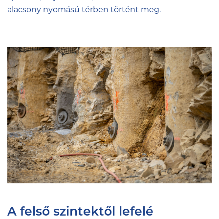
alacsony nyomású térben történt meg.
A felső szintektől lefelé