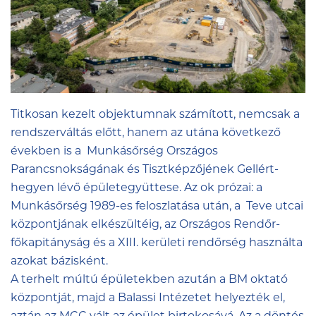
Titkosan kezelt objektumnak számított, nemcsak a
rendszerváltás előtt, hanem az utána következő
években is a Munkásőrség Országos
Parancsnokságának és Tisztképzőjének Gellért-
hegyen lévő épületegyüttese. Az ok prózai: a
Munkásőrség 1989-es feloszlatása után, a Teve utcai
központjának elkészültéig, az Országos Rendőr-
főkapitányság és a XIII. kerületi rendőrség használta
azokat bázisként.
A terhelt múltú épületekben azután a BM oktató
központját, majd a Balassi Intézetet helyezték el,