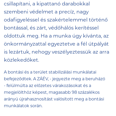
csillapítani, a kipattanó darabokkal
szembeni védelmet a precíz, nagy
odafigyeléssel és szakértelemmel történő
bontással, és zárt, védőhálós kerítéssel
oldottuk meg. Ha a munka úgy kívánta, az
önkormányzattal egyeztetve a fél útpályát
is lezártuk, nehogy veszélyeztessük az arra
közlekedőket.
A bontási és a terület stabilizálási munkálatai
befejeződtek. A ZÁÉV, - jegyezte meg a beruházó
- felülmúlta az előzetes várakozásokat és a
megjelölthöz képest, magasabb 98 százalékos
arányú újrahasznosítást valósított meg a bontási
munkálatok során.