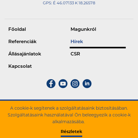
GPS:
É 46.07133 K 18.26578
Főoldal
Magunkról
Referenciák
Hírek
Állásajánlatok
CSR
Kapcsolat
A cookie-k segítenek a szolgáltatásaink biztosításában.
ZÁÉV Építőipari Zrt. Minden jog fenntartva.
Szolgáltatásaink használatával Ön beleegyezik a cookie-k
alkalmazásába.
Cookie szabályzat
Adatkezelési tájékoztató
Részletek
Panasz bejelentés
Cégadatok