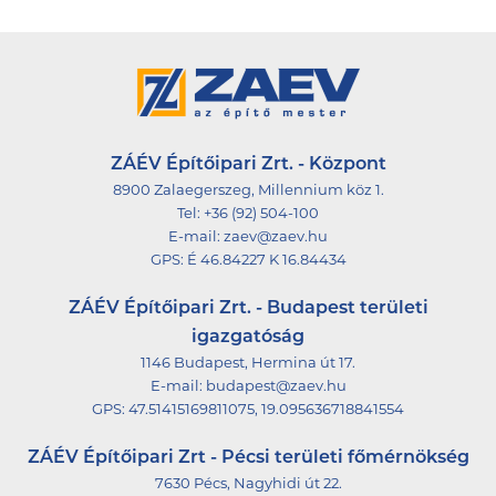
ZÁÉV Építőipari Zrt. - Központ
8900 Zalaegerszeg, Millennium köz 1.
Tel:
+36 (92) 504-100
E-mail:
zaev@zaev.hu
GPS:
É 46.84227 K 16.84434
ZÁÉV Építőipari Zrt. - Budapest területi
igazgatóság
1146 Budapest, Hermina út 17.
E-mail:
budapest@zaev.hu
GPS:
47.51415169811075, 19.095636718841554
ZÁÉV Építőipari Zrt - Pécsi területi főmérnökség
7630 Pécs, Nagyhidi út 22.