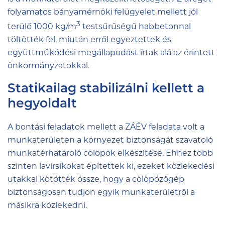
folyamatos bányamérnöki felügyelet mellett jól
3
terülő 1000 kg/m
testsűrűségű habbetonnal
töltötték fel, miután erről egyeztettek és
együttműködési megállapodást írtak alá az érintett
önkormányzatokkal.
Statikailag stabilizálni kellett a
hegyoldalt
A bontási feladatok mellett a ZÁÉV feladata volt a
munkaterületen a környezet biztonságát szavatoló
munkatérhatároló cölöpök elkészítése. Ehhez több
szinten lavírsíkokat építettek ki, ezeket közlekedési
utakkal kötötték össze, hogy a cölöpözőgép
biztonságosan tudjon egyik munkaterületről a
másikra közlekedni.