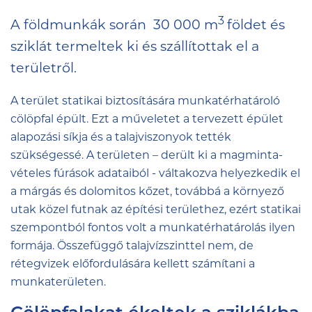
3
A földmunkák során 30 000 m
földet és
sziklát termeltek ki és szállítottak el a
területről.
A terület statikai biztosítására munkatérhatároló
cölöpfal épült. Ezt a műveletet a tervezett épület
alapozási síkja és a talajviszonyok tették
szükségessé. A területen – derült ki a magminta-
vételes fúrások adataiból - váltakozva helyezkedik el
a márgás és dolomitos kőzet, továbbá a környező
utak közel futnak az építési területhez, ezért statikai
szempontból fontos volt a munkatérhatárolás ilyen
formája. Összefüggő talajvízszinttel nem, de
rétegvizek előfordulására kellett számítani a
munkaterületen.