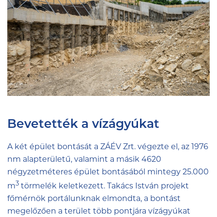
Bevetették a vízágyúkat
A két épület bontását a ZÁÉV Zrt. végezte el, az 1976
nm alapterületű, valamint a másik 4620
négyzetméteres épület bontásából mintegy 25.000
3
m
törmelék keletkezett. Takács István projekt
főmérnök portálunknak elmondta, a bontást
megelőzően a terület több pontjára vízágyúkat