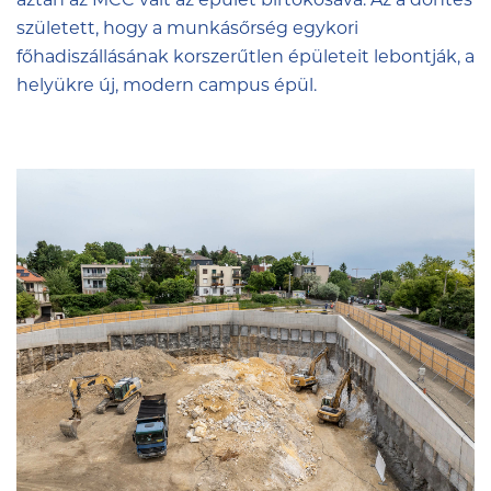
aztán az
MCC
vált az épület birtokosává. Az a döntés
született, hogy a munkásőrség egykori
főhadiszállásának korszerűtlen épületeit lebontják, a
helyükre új, modern campus épül.