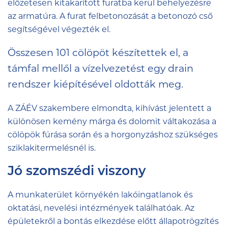
előzetesen kitakarított furatba kerül behelyezésre
az armatúra. A furat felbetonozását a betonozó cső
segítségével végezték el.
Összesen 101 cölöpöt készítettek el, a
támfal mellől a vízelvezetést egy drain
rendszer kiépítésével oldották meg.
A ZÁÉV szakembere elmondta, kihívást jelentett a
különösen kemény márga és dolomit váltakozása a
cölöpök fúrása során és a horgonyzáshoz szükséges
sziklakitermelésnél is.
Jó szomszédi viszony
A munkaterület környékén lakóingatlanok és
oktatási, nevelési intézmények találhatóak. Az
épületekről a bontás elkezdése előtt állapotrögzítés