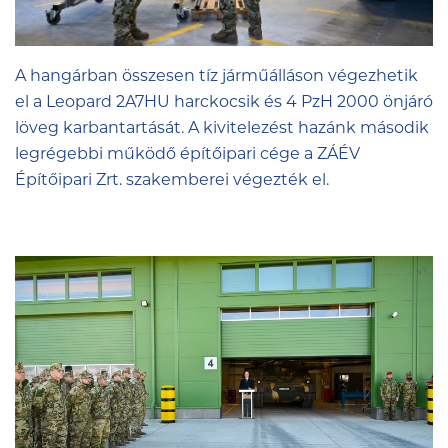
A hangárban összesen tíz járműálláson végezhetik
el a Leopard 2A7HU harckocsik és 4 PzH 2000 önjáró
löveg karbantartását. A kivitelezést hazánk második
legrégebbi működő építőipari cége a
ZÁÉV
Építőipari Zrt.
szakemberei végezték el.