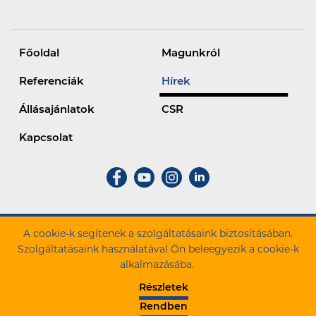
Főoldal
Magunkról
Referenciák
Hírek
Állásajánlatok
CSR
Kapcsolat
A cookie-k segítenek a szolgáltatásaink biztosításában.
ZÁÉV Építőipari Zrt. Minden jog fenntartva.
Szolgáltatásaink használatával Ön beleegyezik a cookie-k
alkalmazásába.
Cookie szabályzat
Adatkezelési tájékoztató
Részletek
Panasz bejelentés
Cégadatok
Rendben