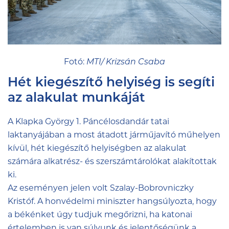
Fotó:
MTI/ Krizsán Csaba
Hét kiegészítő helyiség is segíti
az alakulat munkáját
A Klapka György 1. Páncélosdandár tatai
laktanyájában a most átadott járműjavító műhelyen
kívül, hét kiegészítő helyiségben az alakulat
számára alkatrész- és szerszámtárolókat alakítottak
ki.
Az eseményen jelen volt Szalay-Bobrovniczky
Kristóf. A honvédelmi miniszter hangsúlyozta, hogy
a békénket úgy tudjuk megőrizni, ha katonai
értelemben is van súlyunk és jelentőségünk a