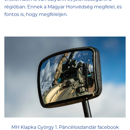
régióban. Ennek a Magyar Honvédség megfelel, és
fontos is, hogy megfeleljen.
MH Klapka György 1. Páncélosdandár facebook