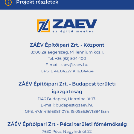
Projekt részletek
Bezárás
Térkép nézet
Nemzeti Kosárlabda Akadémia
ZÁÉV Építőipari Zrt. - Központ
2018. év nyarán átadásra került a Nemzeti 
8900 Zalaegerszeg, Millennium köz 1.
Kosárlabda Akadémia épületegyüttese. A 
Tel:
+36 (92) 504-100
kosárlabda csarnokban három edzőpálya, 
E-mail:
zaev@zaev.hu
valamint az ezekből kialakítható centerpálya 
GPS:
É 46.84227 K 16.84434
kapott helyet. A mérkőzések alatt több, mint 
ZÁÉV Építőipari Zrt. - Budapest területi
1.350 sportszerető szurkolhat a csapatoknak. A 
igazgatóság
kollégium épületében két tanári apartman, 64 
1146 Budapest, Hermina út 17.
fő diák elszállásolását lehetővé tevő szobák, 
E-mail:
budapest@zaev.hu
valamint konyha, étkező és tanulószobák 
GPS:
47.51415169811075, 19.095636718841554
kerültek kialakításra. A parkosított 
ZÁÉV Építőipari Zrt - Pécsi területi főmérnökség
környezetben kültéri kosárlabda pályák 
7630 Pécs, Nagyhidi út 22.
találhatóak, amelyek a környék kosárlabda 