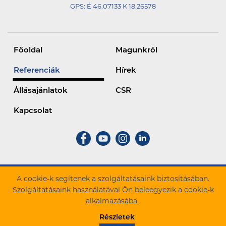
GPS:
É 46.07133 K 18.26578
kedvelőit is szívesen várják.
Főoldal
Magunkról
Referenciák
Hírek
Állásajánlatok
CSR
Kapcsolat
A cookie-k segítenek a szolgáltatásaink biztosításában.
ZÁÉV Építőipari Zrt. Minden jog fenntartva.
Szolgáltatásaink használatával Ön beleegyezik a cookie-k
alkalmazásába.
Cookie szabályzat
Adatkezelési tájékoztató
Részletek
Panasz bejelentés
Cégadatok